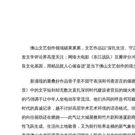
佛山文艺创作领域硕果累累，文艺作品以“深扎生活、守
发文学评论界高度关注；网络大电影《东江战队》豆瓣评分冲
良文化基因，用精品抚人心催奋进”是当下佛山文艺创作的强
新涌现的重叠好作品骨子里不固守表演和书斋语言的僵
音》中的文字短剑却无数次直扎深圳时代建设者背后的烟火
的巧俏调子让中年人坐电动车常流泪。他们共同的呼息书写
时代的真诚记录，越不讨好高层学术艺术环境的话语格式。
的向往倔劲还在燃烧——此气让大城屋檐和竹片剧和港厦剧
性飞跃生成。生活向土地敬畏，又为前行给养走梯的新气象