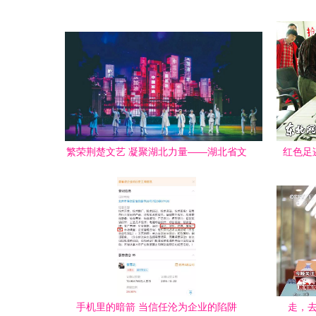
繁荣荆楚文艺 凝聚湖北力量——湖北省文
红色足
联五年工作巡礼之文艺创作篇
手机里的暗箭 当信任沦为企业的陷阱
走，