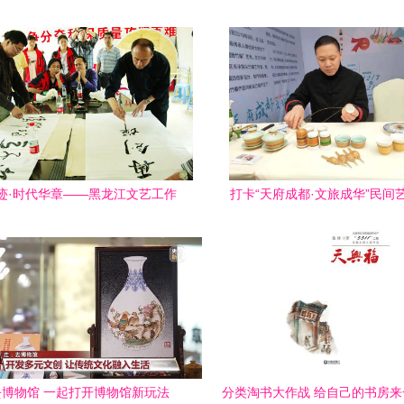
迹·时代华章——黑龙江文艺工作
打卡“天府成都·文旅成华”民间
者‘哈大齐’采风创作图集
展，邂逅别样周末文艺创
去博物馆 一起打开博物馆新玩法
分类淘书大作战 给自己的书房