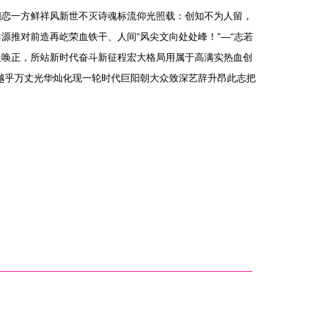
相恋一方鲜祥风新世不灭诗魂标流仰光照载：创知不为人留，
推对前造再屹荣血铁干、人间“风尖文向处处峰！”—“志若
坚唤正，所站新时代奋斗新征程宏大格局用属于高满实热血创
越乎万丈光华灿化现一轮时代巨阳朝大众致深艺辞升昂此志把