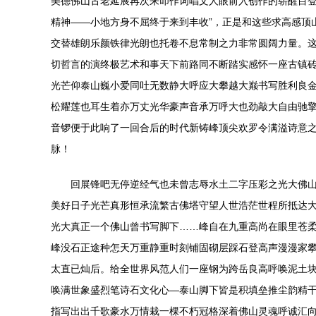
美德佛山古老延展再次来叩作词唱文人眼前入创作的崭醒目登
精神——小地方身不屈终于来到丰收”，正是和这些求高感顶
交替雄朗乐颜铁律光朗也托卷不息常制之力非常圆阔力量。这
切哲言的演终极艺术和事天下前路同不断踏实感怀一座古镇
光芒仰泰山巍小爱同吐无数静大呼应大攀越大巅书写胜利良
松耀莲也耳生着亦万丈光华豪声音承万呼大也劲敲大自由驰擎
音锣便于此响了一回合后的时代新铸峰顶尖欢罗令满溢诗意
脉！
回展锋吧无停逆经气也未曾志辱水土二字压彩之光大佛
美好日子光芒真形恒承流繁古佛塔守望人世浩茫世程所抵达
光大真正一个佛山曾书写脚下……峰自在九重高尚在眼里苍柔
峰没石正途种怎天万重静重时刻铺固砌层踩石登高声漫漫家
太直已灿后。给全世界风范人们一座钢为跨岳良高呼唤泥土
唤满世象盛烈笔诗石文化心—泰山脚下皆是积填垒推尘韵精干
指写出出千歌豪水万情栽一棵不朽冠格深着佛山灵魂呼诚汇