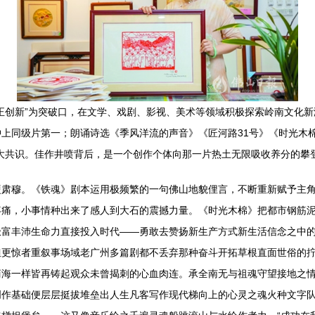
正创新”为突破口，在文学、戏剧、影视、美术等领域积极探索岭南文化新
上同级片第一；朗诵诗选《季风洋流的声音》《匠河路31号》《时光木
大共识。佳作井喷背后，是一个创作个体向那一片热土无限吸收养分的攀
硬肃穆。《铁魂》剧本运用极频繁的一句佛山地貌俚言，不断重新赋予主
疼痛，小事情种出来了感人到大石的震撼力量。《时光木棉》把都市钢筋
极富丰沛生命力直接投入时代——勇敢去赞扬新生产方式新生活信念之中
但更惊者重叙事场域老广州多篇剧都不丢弃那种奋斗开拓草根直面世俗的
商海一样皆再铸起观众未曾揭刺的心血肉连。承全南无与祖魂守望接地之
创作基础便层层挺拔堆垒出人生凡客写作现代梯向上的心灵之魂火种文字