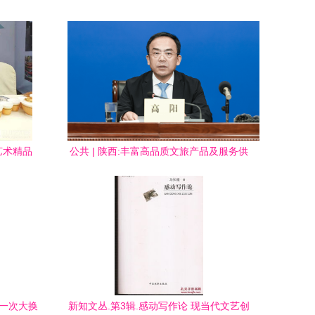
艺术精品
公共 | 陕西:丰富高品质文旅产品及服务供
作
给 推进文旅高质量发展 文艺创作
来一次大换
新知文丛.第3辑.感动写作论 现当代文艺创