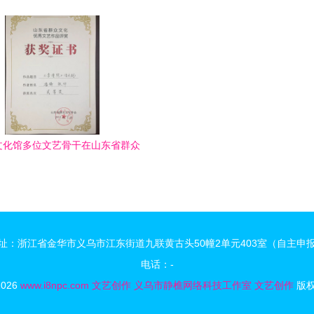
血
文化馆多位文艺骨干在山东省群众
秀文艺作品/论文评奖中喜获佳绩
址：浙江省金华市义乌市江东街道九联黄古头50幢2单元403室（自主申
电话：-
2026
www.i8npc.com
文艺创作
义乌市静樵网络科技工作室
文艺创作
版