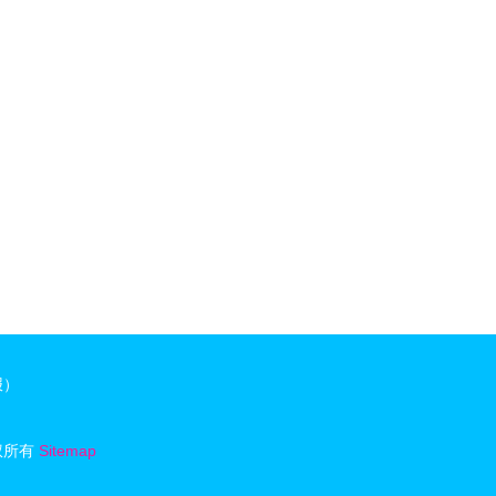
作中的怨妇母题.2册合售
报）
权所有
Sitemap