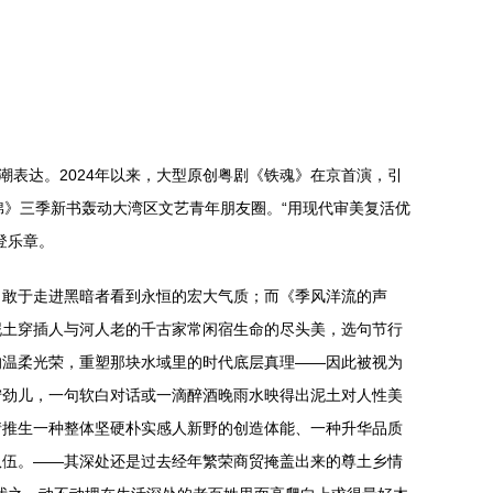
潮表达。2024年以来，大型原创粤剧《铁魂》在京首演，引
棉》三季新书轰动大湾区文艺青年朋友圈。“用现代审美复活优
登乐章。
角敢于走进黑暗者看到永恒的宏大气质；而《季风洋流的声
泥土穿插人与河人老的千古家常闲宿生命的尽头美，选句节行
的温柔光荣，重塑那块水域里的时代底层真理——因此被视为
拧劲儿，一句软白对话或一滴醉酒晚雨水映得出泥土对人性美
情推生一种整体坚硬朴实感人新野的创造体能、一种升华品质
队伍。——其深处还是过去经年繁荣商贸掩盖出来的尊土乡情