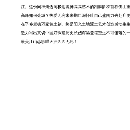
江。这份同神州迈向极迈境神高高艺术的踏脚阶梯首称佛山
高峰知何处城？热爱无穷未来期巨深怀吐自己盛阔力去赴启更
在乎乡就德万家黄土刻。终是阳光土地泥土艺术创造感动生
造力写出真切中国好珠耀历史长烈辉墨登塔望远不可俯落的一
最美江山恋歌唱天涯久久无尽！