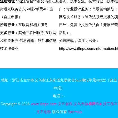
注册地址：
浙江省金华市义乌市江东
咨询、技术交流、技术转让、技术推
街道九联黄古头50幢2单元403室
广；专业设计服务；市场营销策划；
（自主申报）
网络技术服务（除依法须经批准的项
所属行业：
互联网和相关服务
目外，凭营业执照依法自主开展经营
更多行业：
其他互联网服务,互联网
活动）。
和相关服务,信息传输、软件和信息
如若转载，请注明出处：
技术服务业
http://www.i8npc.com/information.h
地址：浙江省金华市义乌市江东街道九联黄古头50幢2单元403室（自主
申报）
电话：-
Copyright © 2026
www.i8npc.com
文艺创作
义乌市静樵网络科技工作室
文艺创作
版权所有
Sitemap